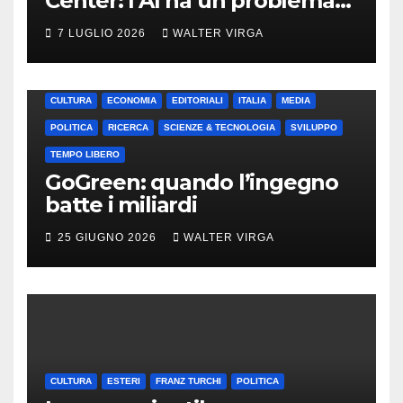
Center: l’AI ha un problema
di energia (e di idraulica)
7 LUGLIO 2026
WALTER VIRGA
CULTURA
ECONOMIA
EDITORIALI
ITALIA
MEDIA
POLITICA
RICERCA
SCIENZE & TECNOLOGIA
SVILUPPO
TEMPO LIBERO
GoGreen: quando l’ingegno
batte i miliardi
25 GIUGNO 2026
WALTER VIRGA
CULTURA
ESTERI
FRANZ TURCHI
POLITICA