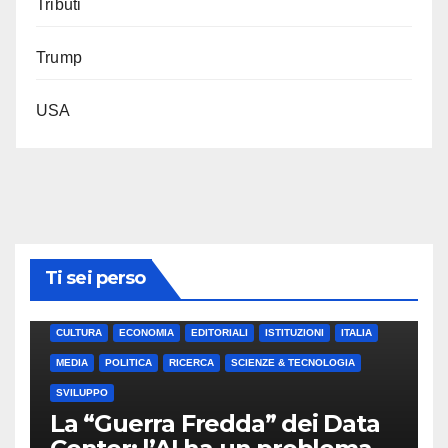
Tributi
Trump
USA
Ti sei perso
CULTURA
ECONOMIA
EDITORIALI
ISTITUZIONI
ITALIA
MEDIA
POLITICA
RICERCA
SCIENZE & TECNOLOGIA
SVILUPPO
La “Guerra Fredda” dei Data