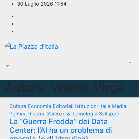
Salta
30 Luglio 2026
11:54
al
contenuto
Autore:
Walter Virga
Cultura
Economia
Editoriali
Istituzioni
Italia
Media
Politica
Ricerca
Scienze & Tecnologia
Sviluppo
La “Guerra Fredda” dei Data
Center: l’AI ha un problema di
energia (e di idraulica)