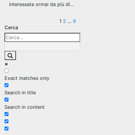
interessata ormai da più di…
Paginazione
1
2
…
9
Cerca
degli
articoli
Exact matches only
Search in title
Search in content