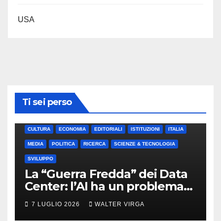
USA
Ti sei perso
CULTURA
ECONOMIA
EDITORIALI
ISTITUZIONI
ITALIA
MEDIA
POLITICA
RICERCA
SCIENZE & TECNOLOGIA
SVILUPPO
La “Guerra Fredda” dei Data
Center: l’AI ha un problema
di energia (e di idraulica)
7 LUGLIO 2026
WALTER VIRGA