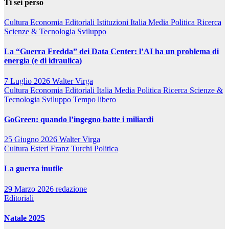
Ti sei perso
Cultura
Economia
Editoriali
Istituzioni
Italia
Media
Politica
Ricerca
Scienze & Tecnologia
Sviluppo
La “Guerra Fredda” dei Data Center: l’AI ha un problema di
energia (e di idraulica)
7 Luglio 2026
Walter Virga
Cultura
Economia
Editoriali
Italia
Media
Politica
Ricerca
Scienze &
Tecnologia
Sviluppo
Tempo libero
GoGreen: quando l’ingegno batte i miliardi
25 Giugno 2026
Walter Virga
Cultura
Esteri
Franz Turchi
Politica
La guerra inutile
29 Marzo 2026
redazione
Editoriali
Natale 2025