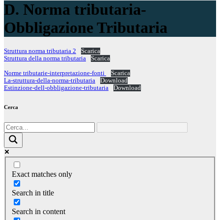
D. Norma tributaria-
Obbligazione Tributaria
Struttura norma tributaria 2
Scarica
Struttura della norma tributaria
Scarica
Norme tributarie-interpretazione-fonti
Scarica
La-struttura-della-norma-tributaria
Download
Estinzione-dell-obbligazione-tributaria
Download
Cerca
Exact matches only
Search in title
Search in content