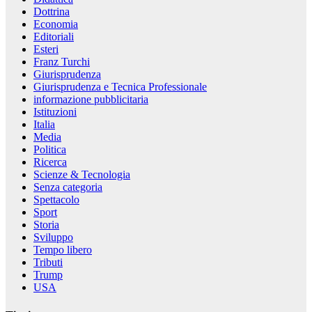
Dottrina
Economia
Editoriali
Esteri
Franz Turchi
Giurisprudenza
Giurisprudenza e Tecnica Professionale
informazione pubblicitaria
Istituzioni
Italia
Media
Politica
Ricerca
Scienze & Tecnologia
Senza categoria
Spettacolo
Sport
Storia
Sviluppo
Tempo libero
Tributi
Trump
USA