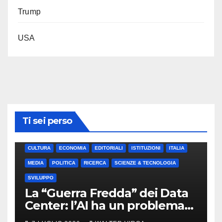
Trump
USA
Ti sei perso
CULTURA
ECONOMIA
EDITORIALI
ISTITUZIONI
ITALIA
MEDIA
POLITICA
RICERCA
SCIENZE & TECNOLOGIA
SVILUPPO
La “Guerra Fredda” dei Data
Center: l’AI ha un problema
di energia (e di idraulica)