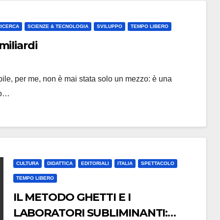
RICERCA
SCIENZE & TECNOLOGIA
SVILUPPO
TEMPO LIBERO
iliardi
ile, per me, non è mai stata solo un mezzo: è una
to…
CULTURA
DIDATTICA
EDITORIALI
ITALIA
SPETTACOLO
TEMPO LIBERO
IL METODO GHETTI E I
LABORATORI SUBLIMINANTI: