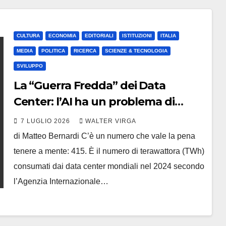
CULTURA
ECONOMIA
EDITORIALI
ISTITUZIONI
ITALIA
MEDIA
POLITICA
RICERCA
SCIENZE & TECNOLOGIA
SVILUPPO
La “Guerra Fredda” dei Data
Center: l’AI ha un problema di
energia (e di idraulica)
7 LUGLIO 2026
WALTER VIRGA
di Matteo Bernardi C’è un numero che vale la pena
tenere a mente: 415. È il numero di terawattora (TWh)
consumati dai data center mondiali nel 2024 secondo
l’Agenzia Internazionale…