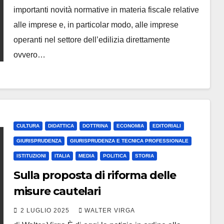
importanti novità normative in materia fiscale relative
alle imprese e, in particolar modo, alle imprese
operanti nel settore dell’edilizia direttamente
ovvero…
CULTURA
DIDATTICA
DOTTRINA
ECONOMIA
EDITORIALI
GIURISPRUDENZA
GIURISPRUDENZA E TECNICA PROFESSIONALE
ISTITUZIONI
ITALIA
MEDIA
POLITICA
STORIA
Sulla proposta di riforma delle
misure cautelari
2 LUGLIO 2025
WALTER VIRGA