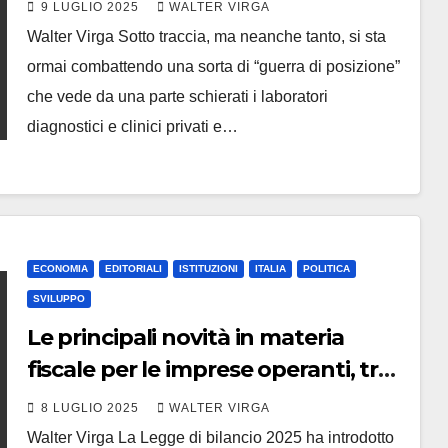
modernità a discapito delle velleità
9 LUGLIO 2025
WALTER VIRGA
monopolistiche di pochi.
Walter Virga Sotto traccia, ma neanche tanto, si sta
ormai combattendo una sorta di “guerra di posizione”
che vede da una parte schierati i laboratori
diagnostici e clinici privati e…
ECONOMIA
EDITORIALI
ISTITUZIONI
ITALIA
POLITICA
SVILUPPO
Le principali novità in materia
fiscale per le imprese operanti, tra
l’altro, nel settore delle costruzioni
8 LUGLIO 2025
WALTER VIRGA
Walter Virga La Legge di bilancio 2025 ha introdotto