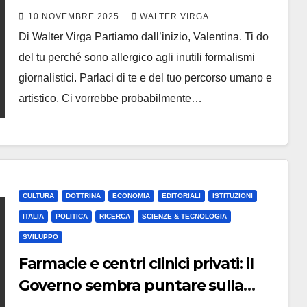
CONOSCIAMO L’IDEATRICE E
10 NOVEMBRE 2025
WALTER VIRGA
AUTRICE VALENTINA GHETTI
Di Walter Virga Partiamo dall’inizio, Valentina. Ti do
del tu perché sono allergico agli inutili formalismi
giornalistici. Parlaci di te e del tuo percorso umano e
artistico. Ci vorrebbe probabilmente…
CULTURA
DOTTRINA
ECONOMIA
EDITORIALI
ISTITUZIONI
ITALIA
POLITICA
RICERCA
SCIENZE & TECNOLOGIA
SVILUPPO
Farmacie e centri clinici privati: il
Governo sembra puntare sulla