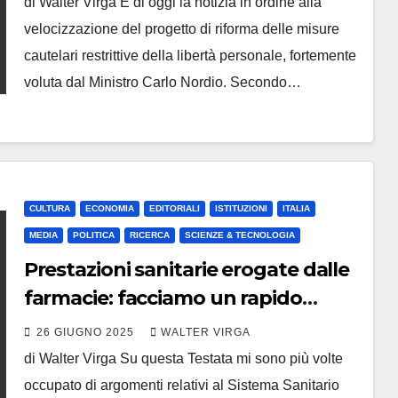
di Walter Virga È di oggi la notizia in ordine alla
velocizzazione del progetto di riforma delle misure
cautelari restrittive della libertà personale, fortemente
voluta dal Ministro Carlo Nordio. Secondo…
CULTURA
ECONOMIA
EDITORIALI
ISTITUZIONI
ITALIA
MEDIA
POLITICA
RICERCA
SCIENZE & TECNOLOGIA
Prestazioni sanitarie erogate dalle
farmacie: facciamo un rapido
punto della situzione
26 GIUGNO 2025
WALTER VIRGA
di Walter Virga Su questa Testata mi sono più volte
occupato di argomenti relativi al Sistema Sanitario