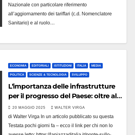
Nazionale con particolare riferimento
all’aggiornamento dei tariffari (c.d. Nomenclatore
Sanitario) e al ruolo…
ECONOMIA
EDITORIALI
ISTITUZIONI
ITALIA
MEDIA
POLITICA
SCIENZE & TECNOLOGIA
SVILUPPO
L’importanza delle infrastrutture
per il progresso del Paese: oltre al
Ponte sullo stretto c’è tanto altro
20 MAGGIO 2025
WALTER VIRGA
di cui andar fieri
di Walter Virga In un articolo pubblicato su questa
Testata pochi giorni fa – ecco il link per chi non lo
avesse letto: https://lapiazzaditalia.it/ponte-sullo-