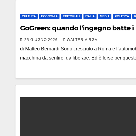
CULTURA
ECONOMIA
EDITORIALI
ITALIA
MEDIA
POLITICA
GoGreen: quando l’ingegno batte i m
25 GIUGNO 2026
WALTER VIRGA
di Matteo Bernardi Sono cresciuto a Roma e l’automob
macchina da sentire, da liberare. Ed è forse per ques