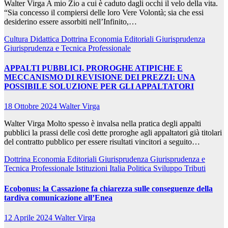
Walter Virga A mio Zio a cui è caduto dagli occhi il velo della vita.
“Sia concesso il compiersi delle loro Vere Volontà; sia che essi
desiderino essere assorbiti nell’Infinito,…
Cultura
Didattica
Dottrina
Economia
Editoriali
Giurisprudenza
Giurisprudenza e Tecnica Professionale
APPALTI PUBBLICI, PROROGHE ATIPICHE E
MECCANISMO DI REVISIONE DEI PREZZI: UNA
POSSIBILE SOLUZIONE PER GLI APPALTATORI
18 Ottobre 2024
Walter Virga
Walter Virga Molto spesso è invalsa nella pratica degli appalti
pubblici la prassi delle così dette proroghe agli appaltatori già titolari
del contratto pubblico per essere risultati vincitori a seguito…
Dottrina
Economia
Editoriali
Giurisprudenza
Giurisprudenza e
Tecnica Professionale
Istituzioni
Italia
Politica
Sviluppo
Tributi
Ecobonus: la Cassazione fa chiarezza sulle conseguenze della
tardiva comunicazione all’Enea
12 Aprile 2024
Walter Virga