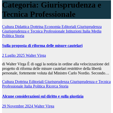
Categoria:
Giurisprudenza e
Tecnica Professionale
Cultura
Didattica
Dottrina
Economia
Editoriali
Giurisprudenza
Giurisprudenza e Tecnica Professionale
Istituzioni
Italia
Media
Politica
Storia
Sulla proposta di riforma delle misure cautelari
2 Luglio 2025
Walter Virga
di Walter Virga È di oggi la notizia in ordine alla velocizzazione del
progetto di riforma delle misure cautelari restrittive della libertà
personale, fortemente voluta dal Ministro Carlo Nordio. Secondo…
Cultura
Dottrina
Editoriali
Giurisprudenza
Giurisprudenza e Tecnica
Professionale
Italia
Politica
Ricerca
Storia
Alcune considerazioni sul diritto e sulla giustizia
29 Novembre 2024
Walter Virga