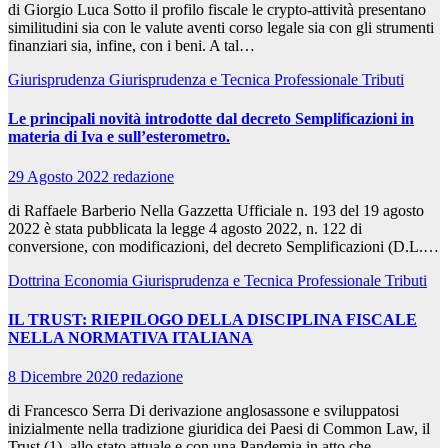
di Giorgio Luca Sotto il profilo fiscale le crypto-attività presentano
similitudini sia con le valute aventi corso legale sia con gli strumenti
finanziari sia, infine, con i beni. A tal…
Giurisprudenza
Giurisprudenza e Tecnica Professionale
Tributi
Le principali novità introdotte dal decreto Semplificazioni in
materia di Iva e sull’esterometro.
29 Agosto 2022
redazione
di Raffaele Barberio Nella Gazzetta Ufficiale n. 193 del 19 agosto
2022 è stata pubblicata la legge 4 agosto 2022, n. 122 di
conversione, con modificazioni, del decreto Semplificazioni (D.L.…
Dottrina
Economia
Giurisprudenza e Tecnica Professionale
Tributi
IL TRUST: RIEPILOGO DELLA DISCIPLINA FISCALE
NELLA NORMATIVA ITALIANA
8 Dicembre 2020
redazione
di Francesco Serra Di derivazione anglosassone e sviluppatosi
inizialmente nella tradizione giuridica dei Paesi di Common Law, il
Trust (1), allo stato attuale e con una Pandemia in atto che…