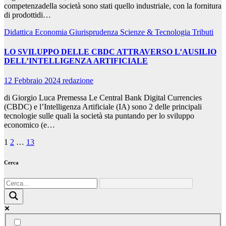
competenzadella società sono stati quello industriale, con la fornitura
di prodottidi…
Didattica
Economia
Giurisprudenza
Scienze & Tecnologia
Tributi
LO SVILUPPO DELLE CBDC ATTRAVERSO L’AUSILIO
DELL’INTELLIGENZA ARTIFICIALE
12 Febbraio 2024
redazione
di Giorgio Luca Premessa Le Central Bank Digital Currencies
(CBDC) e l’Intelligenza Artificiale (IA) sono 2 delle principali
tecnologie sulle quali la società sta puntando per lo sviluppo
economico (e…
Paginazione
1
2
…
13
degli
Cerca
articoli