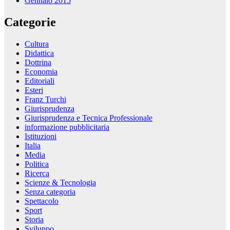
Gennaio 2015
Categorie
Cultura
Didattica
Dottrina
Economia
Editoriali
Esteri
Franz Turchi
Giurisprudenza
Giurisprudenza e Tecnica Professionale
informazione pubblicitaria
Istituzioni
Italia
Media
Politica
Ricerca
Scienze & Tecnologia
Senza categoria
Spettacolo
Sport
Storia
Sviluppo