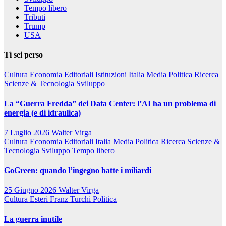
Tempo libero
Tributi
Trump
USA
Ti sei perso
Cultura
Economia
Editoriali
Istituzioni
Italia
Media
Politica
Ricerca
Scienze & Tecnologia
Sviluppo
La “Guerra Fredda” dei Data Center: l’AI ha un problema di
energia (e di idraulica)
7 Luglio 2026
Walter Virga
Cultura
Economia
Editoriali
Italia
Media
Politica
Ricerca
Scienze &
Tecnologia
Sviluppo
Tempo libero
GoGreen: quando l’ingegno batte i miliardi
25 Giugno 2026
Walter Virga
Cultura
Esteri
Franz Turchi
Politica
La guerra inutile