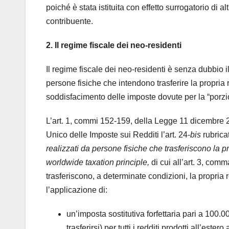
poiché è stata istituita con effetto surrogatorio di al
contribuente.
2. Il regime fiscale dei neo-residenti
Il regime fiscale dei neo-residenti è senza dubbio il 
persone fisiche che intendono trasferire la propria 
soddisfacimento delle imposte dovute per la “porzion
L’art. 1, commi 152-159, della Legge 11 dicembre 20
Unico delle Imposte sui Redditi l’art. 24-
bis
rubric
realizzati da persone fisiche che trasferiscono la pr
worldwide taxation principle,
di cui all’art. 3, com
trasferiscono, a determinate condizioni, la propria r
l’applicazione di:
un’imposta sostitutiva forfettaria pari a 100.
trasferirsi) per tutti i redditi prodotti all’est