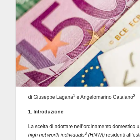
1
2
di Giuseppe Lagana
e Angelomarino Catalano
1. Introduzione
La scelta di adottare nell’ordinamento domestico un 
3
high net worth individuals
(HNWI)
residenti all’es