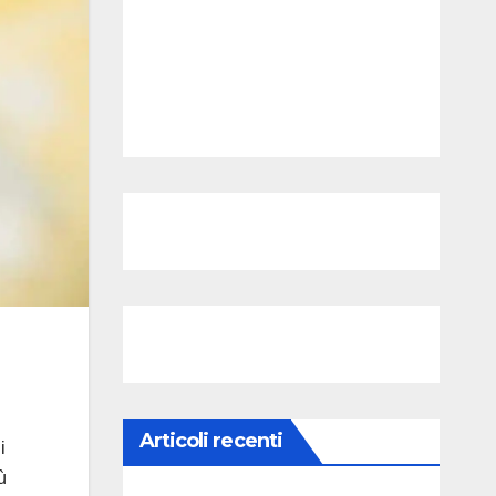
Articoli recenti
i
ù