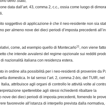
torio dello Stato;
izione data dall’art. 43, comma 2, c.c., ossia come luogo di dimor
i.
to soggettivo di applicazione è che il neo-residente non sia sta
iano per almeno nove dei dieci periodi d’imposta precedenti all’in
11
evolativi, come, ad esempio quello di Montecarlo
, non viene fatto
getto che intende avvalersi del regime opzionale sui redditi prodo
i di nazionalità italiana con residenza estera.
in ordine alla possibilità per i neo-residenti di provenire da P
lla domestica. In tal senso l’art. 2, comma 2-
bis,
del TUIR, nel
lia, attribuisce agli organi di controllo le attività volte al contr
nterpretazione spetterebbe agli stessi richiedenti ribaltare la
no nove dei dieci periodi di imposta precedenti, fornendo le prov
ere favorevole all’istanza di interpello prevista dalla normativa,