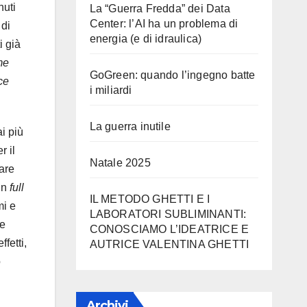
nuti
La “Guerra Fredda” dei Data
Center: l’AI ha un problema di
 di
energia (e di idraulica)
i già
me
GoGreen: quando l’ingegno batte
ce
i miliardi
La guerra inutile
i più
r il
Natale 2025
sare
un
full
IL METODO GHETTI E I
mi e
LABORATORI SUBLIMINANTI:
te
CONOSCIAMO L’IDEATRICE E
effetti,
AUTRICE VALENTINA GHETTI
o
Archivi