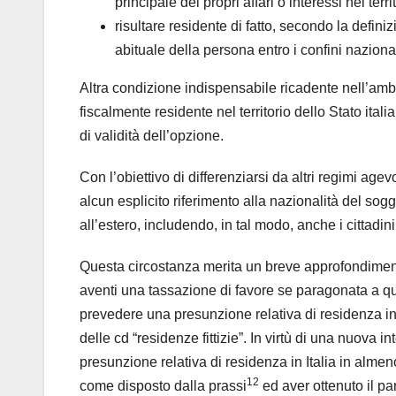
principale dei propri affari o interessi nel terri
risultare residente di fatto, secondo la defin
abituale della persona entro i confini nazional
Altra condizione indispensabile ricadente nell’ambi
fiscalmente residente nel territorio dello Stato ital
di validità dell’opzione.
Con l’obiettivo di differenziarsi da altri regimi ag
alcun esplicito riferimento alla nazionalità del sog
all’estero, includendo, in tal modo, anche i cittadin
Questa circostanza merita un breve approfondimento 
aventi una tassazione di favore se paragonata a que
prevedere una presunzione relativa di residenza in Ita
delle cd “residenze fittizie”. In virtù di una nuova i
presunzione relativa di residenza in Italia in alme
12
come disposto dalla prassi
ed aver ottenuto il par