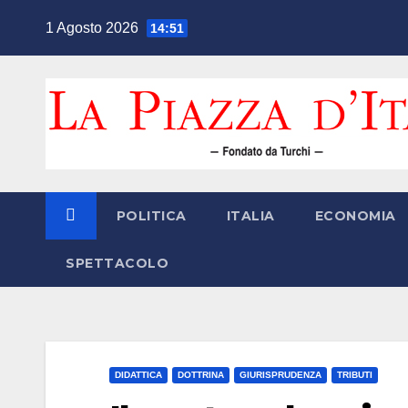
Salta
1 Agosto 2026
14:51
al
contenuto
POLITICA
ITALIA
ECONOMIA
SPETTACOLO
DIDATTICA
DOTTRINA
GIURISPRUDENZA
TRIBUTI