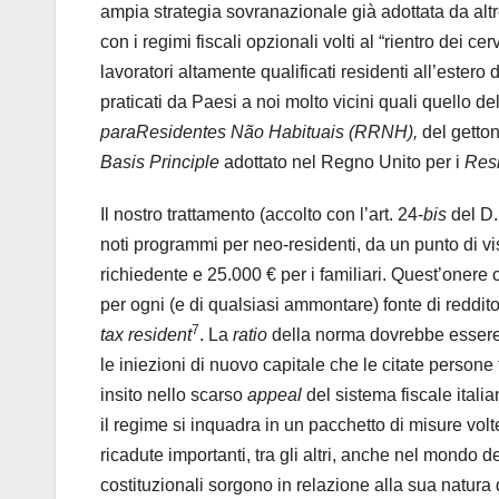
ampia strategia sovranazionale già adottata da altre
con i regimi fiscali opzionali volti al “rientro dei cerv
lavoratori altamente qualificati residenti all’estero 
praticati da Paesi a noi molto vicini quali quello de
paraResidentes Não Habituais (RRNH),
del getton
Basis Principle
adottato nel Regno Unito per i
Resi
Il nostro trattamento (accolto con l’art. 24-
bis
del D.
noti programmi per neo-residenti, da un punto di vi
richiedente e 25.000 € per i familiari. Quest’onere 
per ogni (e di qualsiasi ammontare) fonte di reddit
7
tax resident
. La
ratio
della norma dovrebbe essere qu
le iniezioni di nuovo capitale che le citate persone
insito nello scarso
appeal
del sistema fiscale itali
il regime si inquadra in un pacchetto di misure volt
ricadute importanti, tra gli altri, anche nel mondo d
costituzionali sorgono in relazione alla sua natura