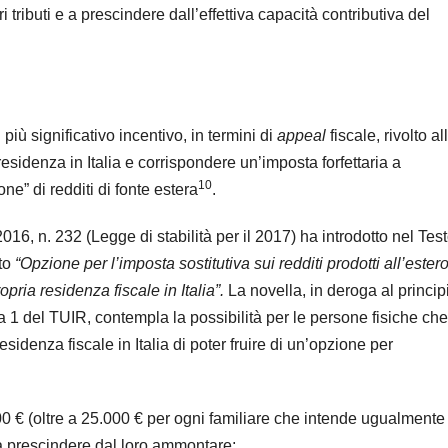
tri tributi e a prescindere dall’effettiva capacità contributiva del
più significativo incentivo, in termini di
appeal
fiscale, rivolto al
residenza in Italia e corrispondere un’imposta forfettaria a
10
e” di redditi di fonte estera
.
16, n. 232 (Legge di stabilità per il 2017) ha introdotto nel Tes
ato
“Opzione per l’imposta sostitutiva sui redditi prodotti all’ester
opria residenza fiscale in Italia”.
La novella, in deroga al princip
ma 1 del TUIR, contempla la possibilità per le persone fisiche che
esidenza fiscale in Italia di poter fruire di un’opzione per
000 € (oltre a 25.000 € per ogni familiare che intende ugualmente
ero a prescindere dal loro ammontare;