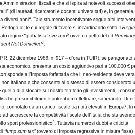
 Amministrazioni fiscali e che si ispira ai notevoli successi otte
elli” (di laureati, ricercatori e docenti universitari) e, in generale,
4
da diversi anni
. Tale strumento incentivante segue altri intervent
l Portogallo, le cui regole di favore si incardinando sotto il
Regi
5
ato regime “globalista” svizzero
ovvero quello del cd
Remittan
6
dent Not Domiciled
.
P.R. 22 dicembre 1986, n. 917 – d’ora in TUIR), se paragonato a
sta economico, presenta un costo aggiuntivo pari a 100.000 € pe
corrisponde all’imposta forfettaria che il neo-residente deve ver
o non italiana e che consente allo stesso di essere considerato 
ella di dislocare sul nostro territorio gli investimenti, i consu
 fisiche presumibilmente potrebbero effettuare, superando il limi
8
ano, connotato da un carico fiscale tra i più elevati in Europa
. In 
e ad accrescere la competitività fiscale dell’Italia che sta avend
9
ello sport professionistico
. Tuttavia numerosi dubbi e criticità
 di
“lump sum tax”
(ovvero di imposta regressiva in misura fissa)