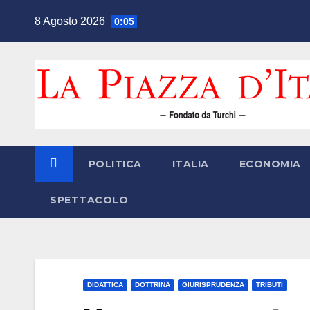
Salta
8 Agosto 2026
0:05
al
contenuto
POLITICA
ITALIA
ECONOMIA
SPETTACOLO
DIDATTICA
DOTTRINA
GIURISPRUDENZA
TRIBUTI