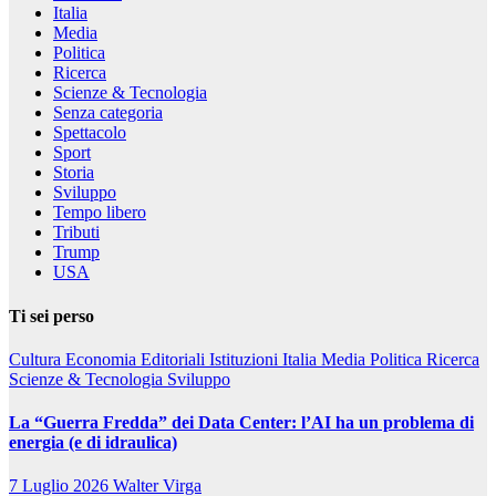
Italia
Media
Politica
Ricerca
Scienze & Tecnologia
Senza categoria
Spettacolo
Sport
Storia
Sviluppo
Tempo libero
Tributi
Trump
USA
Ti sei perso
Cultura
Economia
Editoriali
Istituzioni
Italia
Media
Politica
Ricerca
Scienze & Tecnologia
Sviluppo
La “Guerra Fredda” dei Data Center: l’AI ha un problema di
energia (e di idraulica)
7 Luglio 2026
Walter Virga