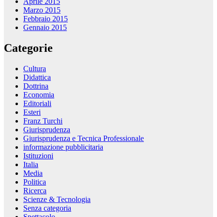
Aprile 2015
Marzo 2015
Febbraio 2015
Gennaio 2015
Categorie
Cultura
Didattica
Dottrina
Economia
Editoriali
Esteri
Franz Turchi
Giurisprudenza
Giurisprudenza e Tecnica Professionale
informazione pubblicitaria
Istituzioni
Italia
Media
Politica
Ricerca
Scienze & Tecnologia
Senza categoria
Spettacolo