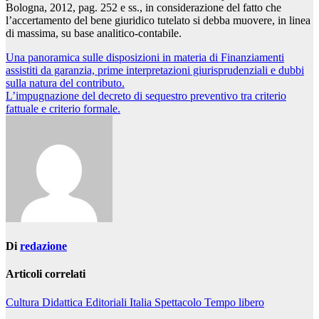
Bologna, 2012, pag. 252 e ss., in considerazione del fatto che
l’accertamento del bene giuridico tutelato si debba muovere, in linea
di massima, su base analitico-contabile.
Navigazione
Una panoramica sulle disposizioni in materia di Finanziamenti
assistiti da garanzia, prime interpretazioni giurisprudenziali e dubbi
articoli
sulla natura del contributo.
L’impugnazione del decreto di sequestro preventivo tra criterio
fattuale e criterio formale.
Di
redazione
Articoli correlati
Cultura
Didattica
Editoriali
Italia
Spettacolo
Tempo libero