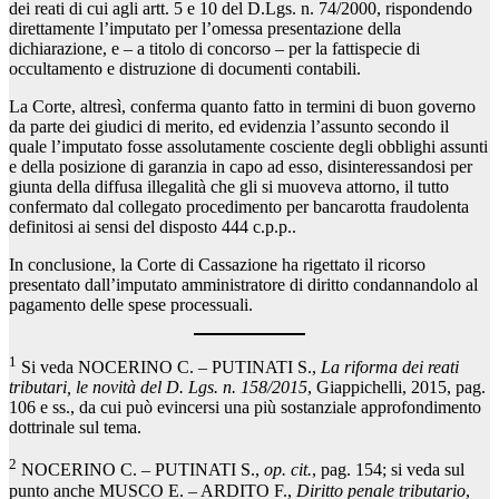
dei reati di cui agli artt. 5 e 10 del D.Lgs. n. 74/2000, rispondendo
direttamente l’imputato per l’omessa presentazione della
dichiarazione, e – a titolo di concorso – per la fattispecie di
occultamento e distruzione di documenti contabili.
La Corte, altresì, conferma quanto fatto in termini di buon governo
da parte dei giudici di merito, ed evidenzia l’assunto secondo il
quale l’imputato fosse assolutamente cosciente degli obblighi assunti
e della posizione di garanzia in capo ad esso, disinteressandosi per
giunta della diffusa illegalità che gli si muoveva attorno, il tutto
confermato dal collegato procedimento per bancarotta fraudolenta
definitosi ai sensi del disposto 444 c.p.p..
In conclusione, la Corte di Cassazione ha rigettato il ricorso
presentato dall’imputato amministratore di diritto condannandolo al
pagamento delle spese processuali.
1
Si veda NOCERINO C. – PUTINATI S.,
La riforma dei reati
tributari, le novità del D. Lgs. n. 158/2015
, Giappichelli, 2015, pag.
106 e ss., da cui può evincersi una più sostanziale approfondimento
dottrinale sul tema.
2
NOCERINO C. – PUTINATI S.,
op. cit.
, pag. 154; si veda sul
punto anche MUSCO E. – ARDITO F.,
Diritto penale tributario
,