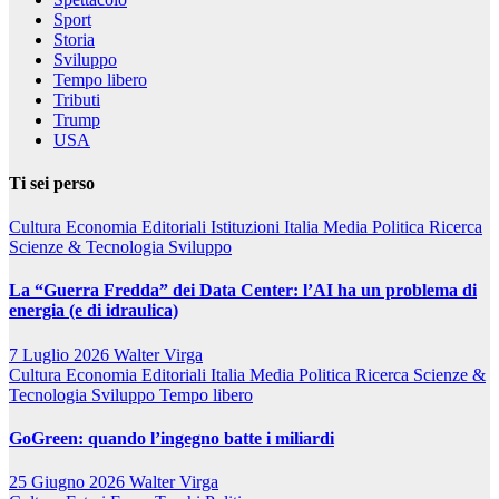
Sport
Storia
Sviluppo
Tempo libero
Tributi
Trump
USA
Ti sei perso
Cultura
Economia
Editoriali
Istituzioni
Italia
Media
Politica
Ricerca
Scienze & Tecnologia
Sviluppo
La “Guerra Fredda” dei Data Center: l’AI ha un problema di
energia (e di idraulica)
7 Luglio 2026
Walter Virga
Cultura
Economia
Editoriali
Italia
Media
Politica
Ricerca
Scienze &
Tecnologia
Sviluppo
Tempo libero
GoGreen: quando l’ingegno batte i miliardi
25 Giugno 2026
Walter Virga