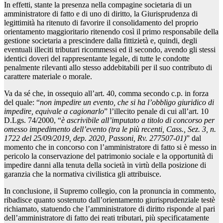
In effetti, stante la presenza nella compagine societaria di un
amministratore di fatto e di uno di diritto, la Giurisprudenza di
legittimità ha ritenuto di favorire il consolidamento del proprio
orientamento maggioritario ritenendo così il primo responsabile della
gestione societaria a prescindere dalla fittizietà e, quindi, degli
eventuali illeciti tributari ricommessi ed il secondo, avendo gli stessi
identici doveri del rappresentante legale, di tutte le condotte
penalmente rilevanti allo stesso addebitabili per il suo contributo di
carattere materiale o morale.
Va da sé che, in ossequio all’art. 40, comma secondo c.p. in forza
del quale: “
non impedire un evento, che si ha l’obbligo giuridico di
impedire, equivale a cagionarlo
” l’illecito penale di cui all’art. 10
D.Lgs. 74/2000, “
è ascrivibile all’imputato a titolo di concorso per
omesso impedimento dell’evento (tra le più recenti, Cass., Sez. 3, n.
1722 del 25/09/2019, dep. 2020, Passoni, Rv. 277507-01)
” dal
momento che in concorso con l’amministratore di fatto si è messo in
pericolo la conservazione del patrimonio sociale e la opportunità di
impedire danni alla tenuta della società in virtù della posizione di
garanzia che la normativa civilistica gli attribuisce.
In conclusione, il Supremo collegio, con la pronuncia in commento,
ribadisce quanto sostenuto dall’orientamento giurisprudenziale testè
richiamato, statuendo che l’amministratore di diritto risponde al pari
dell’amministratore di fatto dei reati tributari, più specificatamente