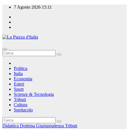
Salta
7 Agosto 2026
15:11
al
contenuto
La Piazza d'Italia
Politica
Italia
Economia
Esteri
Sport
Scienze & Tecnologia
Tributi
Cultura
Spettacolo
Didattica
Dottrina
Giurisprudenza
Tributi