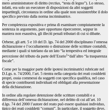
mero amministratore di diritto (
rectius
, “testa di legno”). Lo stesso,
infatti, era solo un esecutore di disposizioni da altri soggetti
impartitegli, circostanza in ordine alla quale non sussisterebbe il dolo
specifico previsto dalla norma incriminatrice.
Per completezza espositiva e prima di esaminare compiutamente la
sentenza in argomento, pare opportuno ripercorrere, seppur in
maniera non esaustiva, gli illeciti penali tributari di cui si dibatte.
Orbene, gli artt. 5 e 10 del D. lgs. 74 del 2000 disciplinano l’omessa
dichiarazione e l’occultamento o distruzione delle scritture contabili,
mediante i quali si tutelano da un lato “la tempestiva ed integrale
1
percezione del tributo da parte dell’Erario
“dall’altro “la trasparenza
fiscale”.
Come per la maggior parte delle ipotesi incriminatrici rubricate nel
D.Lgs. n. 74/2000, l’art. 5 rientra nella categoria dei reati cosiddetti
propri, ossia commessi da soggetti con specifica qualifica, nel caso
di specie contribuenti individuati ed obbligati alla presentazione
della dichiarazione.
In ordine alla regolare detenzione delle scritture contabili e a
differenza dell’omessa dichiarazione, nel delitto di cui all’art. 10
d.lgs. 74 del 2000 l’autore del reato può essere qualsiasi individuo,
tipico dei reati cosiddetti “comuni”. In particolare, il soggetto deve,