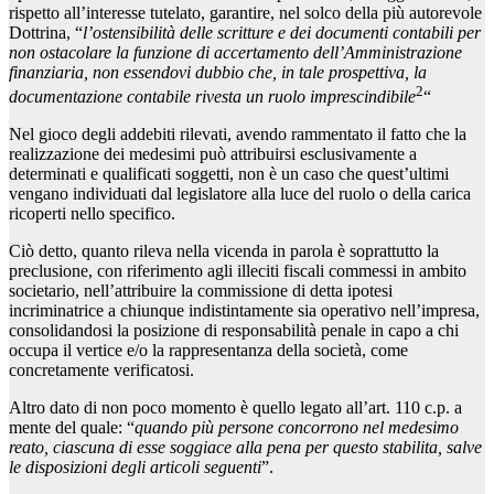
rispetto all’interesse tutelato, garantire, nel solco della più autorevole
Dottrina, “
l’ostensibilità delle scritture e dei documenti contabili per
non ostacolare la funzione di accertamento dell’Amministrazione
finanziaria, non essendovi dubbio che, in tale prospettiva, la
2
documentazione contabile rivesta un ruolo imprescindibile
“
Nel gioco degli addebiti rilevati, avendo rammentato il fatto che la
realizzazione dei medesimi può attribuirsi esclusivamente a
determinati e qualificati soggetti, non è un caso che quest’ultimi
vengano individuati dal legislatore alla luce del ruolo o della carica
ricoperti nello specifico.
Ciò detto, quanto rileva nella vicenda in parola è soprattutto la
preclusione, con riferimento agli illeciti fiscali commessi in ambito
societario, nell’attribuire la commissione di detta ipotesi
incriminatrice a chiunque indistintamente sia operativo nell’impresa,
consolidandosi la posizione di responsabilità penale in capo a chi
occupa il vertice e/o la rappresentanza della società, come
concretamente verificatosi.
Altro dato di non poco momento è quello legato all’art. 110 c.p. a
mente del quale: “
quando più persone concorrono nel medesimo
reato, ciascuna di esse soggiace alla pena per questo stabilita, salve
le disposizioni degli articoli seguenti
”.