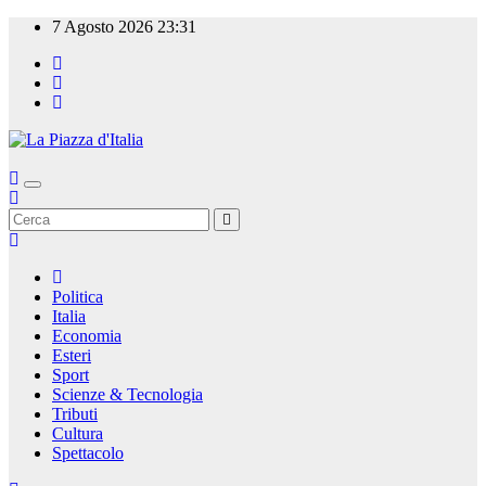
Salta
7 Agosto 2026
23:31
al
contenuto
La Piazza d'Italia
Politica
Italia
Economia
Esteri
Sport
Scienze & Tecnologia
Tributi
Cultura
Spettacolo