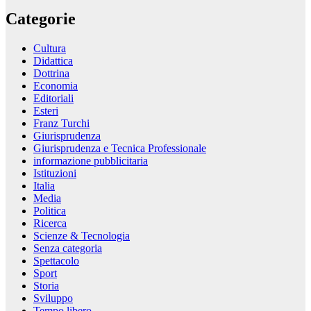
Categorie
Cultura
Didattica
Dottrina
Economia
Editoriali
Esteri
Franz Turchi
Giurisprudenza
Giurisprudenza e Tecnica Professionale
informazione pubblicitaria
Istituzioni
Italia
Media
Politica
Ricerca
Scienze & Tecnologia
Senza categoria
Spettacolo
Sport
Storia
Sviluppo
Tempo libero