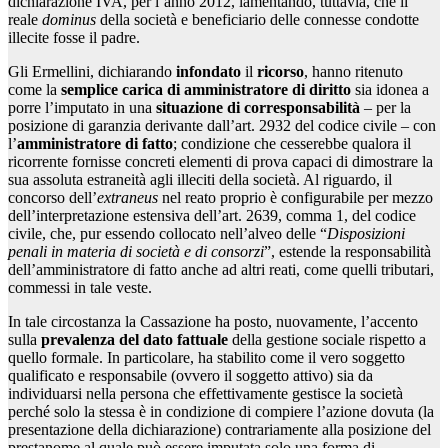
dichiarazione IVA, per l’anno 2012, lamentando, tuttavia, che il
reale
dominus
della società e beneficiario delle connesse condotte
illecite fosse il padre.
Gli Ermellini, dichiarando
infondato
il
ricorso
, hanno ritenuto
come la
semplice carica di amministratore di diritto
sia idonea a
porre l’imputato in una
situazione di corresponsabilità
– per la
posizione di garanzia derivante dall’art. 2932 del codice civile – con
l’
amministratore di fatto
; condizione che cesserebbe qualora il
ricorrente fornisse concreti elementi di prova capaci di dimostrare la
sua assoluta estraneità agli illeciti della società. Al riguardo, il
concorso dell’
extraneus
nel reato proprio è configurabile per mezzo
dell’interpretazione estensiva dell’art. 2639, comma 1, del codice
civile, che, pur essendo collocato nell’alveo delle “
Disposizioni
penali in materia di società e di consorzi
”, estende la responsabilità
dell’amministratore di fatto anche ad altri reati, come quelli tributari,
commessi in tale veste.
In tale circostanza la Cassazione ha posto, nuovamente, l’accento
sulla
prevalenza del dato fattuale
della gestione sociale rispetto a
quello formale. In particolare, ha stabilito come il vero soggetto
qualificato e responsabile (ovvero il soggetto attivo) sia da
individuarsi nella persona che effettivamente gestisce la società
perché solo la stessa è in condizione di compiere l’azione dovuta (la
presentazione della dichiarazione) contrariamente alla posizione del
prestanome al quale può essere imputata solo una forma di