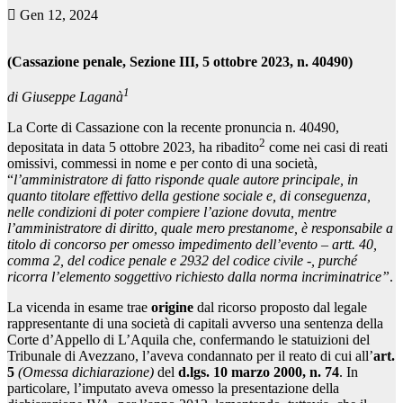
Gen 12, 2024
(Cassazione penale, Sezione III, 5 ottobre 2023, n. 40490)
1
di Giuseppe Laganà
La Corte di Cassazione con la recente pronuncia n. 40490,
2
depositata in data 5 ottobre 2023, ha ribadito
come nei casi di reati
omissivi, commessi in nome e per conto di una società,
“
l’amministratore di fatto risponde quale autore principale, in
quanto titolare effettivo della gestione sociale e, di conseguenza,
nelle condizioni di poter compiere l’azione dovuta, mentre
l’amministratore di diritto, quale mero prestanome, è responsabile a
titolo di concorso per omesso impedimento dell’evento – artt. 40,
comma 2, del codice penale e 2932 del codice civile -, purché
ricorra l’elemento soggettivo richiesto dalla norma incriminatrice”
.
La vicenda in esame trae
origine
dal ricorso proposto dal legale
rappresentante di una società di capitali avverso una sentenza della
Corte d’Appello di L’Aquila che, confermando le statuizioni del
Tribunale di Avezzano, l’aveva condannato per il reato di cui all’
art.
5
(Omessa dichiarazione)
del
d.lgs. 10 marzo 2000, n. 74
. In
particolare, l’imputato aveva omesso la presentazione della