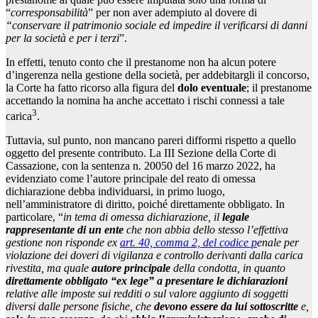
“
corresponsabilità
” per non aver adempiuto al dovere di
“conservare il patrimonio sociale ed impedire il verificarsi di danni
per la società e per i terzi
”.
In effetti, tenuto conto che il prestanome non ha alcun potere
d’ingerenza nella gestione della società, per addebitargli il concorso,
la Corte ha fatto ricorso alla figura del
dolo eventuale
; il prestanome
accettando la nomina ha anche accettato i rischi connessi a tale
3
carica
.
Tuttavia, sul punto, non mancano pareri difformi rispetto a quello
oggetto del presente contributo. La III Sezione della Corte di
Cassazione, con la sentenza n. 20050 del 16 marzo 2022, ha
evidenziato come l’autore principale del reato di omessa
dichiarazione debba individuarsi, in primo luogo,
nell’amministratore di diritto, poiché direttamente obbligato. In
particolare, “
in tema di omessa dichiarazione, il
legale
rappresentante di un ente
che non abbia dello stesso l’effettiva
gestione non risponde ex
art. 40, comma 2, del codice p
enale per
violazione dei doveri di vigilanza e controllo derivanti dalla carica
rivestita, ma quale
autore principale
della condotta, in quanto
direttamente obbligato “ex lege” a presentare le dichiarazioni
relative alle imposte sui redditi o sul valore aggiunto di soggetti
diversi dalle persone fisiche, che
devono essere da lui sottoscritte
e,