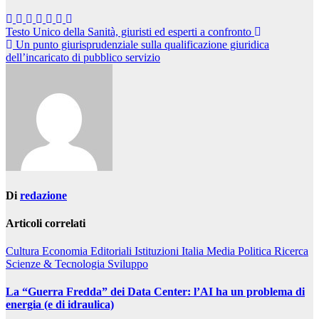
Navigazione
Testo Unico della Sanità, giuristi ed esperti a confronto
Un punto giurisprudenziale sulla qualificazione giuridica
articoli
dell’incaricato di pubblico servizio
Di
redazione
Articoli correlati
Cultura
Economia
Editoriali
Istituzioni
Italia
Media
Politica
Ricerca
Scienze & Tecnologia
Sviluppo
La “Guerra Fredda” dei Data Center: l’AI ha un problema di
energia (e di idraulica)