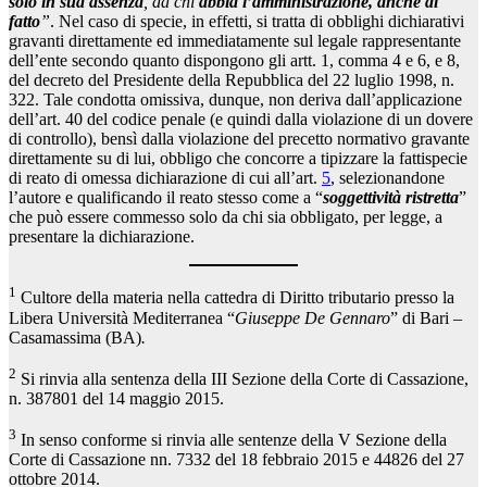
solo in sua assenza
, da chi
abbia l’amministrazione, anche di
fatto
”
. Nel caso di specie, in effetti, si tratta di obblighi dichiarativi
gravanti direttamente ed immediatamente sul legale rappresentante
dell’ente secondo quanto dispongono gli artt. 1, comma 4 e 6, e 8,
del decreto del Presidente della Repubblica del 22 luglio 1998, n.
322. Tale condotta omissiva, dunque, non deriva dall’applicazione
dell’art. 40 del codice penale (e quindi dalla violazione di un dovere
di controllo), bensì dalla violazione del precetto normativo gravante
direttamente su di lui, obbligo che concorre a tipizzare la fattispecie
di reato di omessa dichiarazione di cui all’art.
5
, selezionandone
l’autore e qualificando il reato stesso come a “
soggettività ristretta
”
che può essere commesso solo da chi sia obbligato, per legge, a
presentare la dichiarazione.
1
Cultore della materia nella cattedra di Diritto tributario presso la
Libera Università Mediterranea “
Giuseppe De Gennaro
” di Bari –
Casamassima (BA)
.
2
Si rinvia alla sentenza della III Sezione della Corte di Cassazione,
n. 387801 del 14 maggio 2015.
3
In senso conforme si rinvia alle sentenze della V Sezione della
Corte di Cassazione nn. 7332 del 18 febbraio 2015 e 44826 del 27
ottobre 2014.