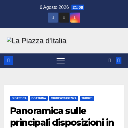
Salta
6 Agosto 2026
21:09
al
contenuto
DIDATTICA
DOTTRINA
GIURISPRUDENZA
TRIBUTI
Panoramica sulle
principali disposizioni in