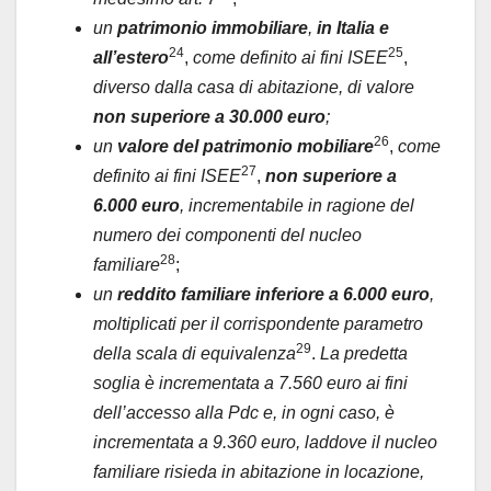
un
patrimonio immobiliare
,
in Italia e
24
25
all’estero
,
come definito ai fini ISEE
,
diverso dalla casa di abitazione, di valore
non superiore a 30.000 euro
;
26
un
valore del patrimonio mobiliare
,
come
27
definito ai fini ISEE
,
non superiore a
6.000 euro
, incrementabile in ragione del
numero dei componenti del nucleo
28
familiare
;
un
reddito familiare
inferiore a 6.000 euro
,
moltiplicati per il corrispondente parametro
29
della scala di equivalenza
.
La predetta
soglia è incrementata a 7.560 euro ai fini
dell’accesso alla Pdc e, in ogni caso, è
incrementata a 9.360 euro, laddove il nucleo
familiare risieda in abitazione in locazione,