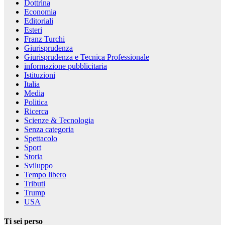
Dottrina
Economia
Editoriali
Esteri
Franz Turchi
Giurisprudenza
Giurisprudenza e Tecnica Professionale
informazione pubblicitaria
Istituzioni
Italia
Media
Politica
Ricerca
Scienze & Tecnologia
Senza categoria
Spettacolo
Sport
Storia
Sviluppo
Tempo libero
Tributi
Trump
USA
Ti sei perso