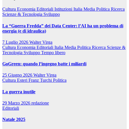
Cultura
Economia
Editoriali
Istituzioni
Italia
Media
Politica
Ricerca
Scienze & Tecnologia
Sviluppo
La “Guerra Fredda” dei Data Center: l’AI ha un problema di
energia (e di idraulica)
7 Luglio 2026
Walter Virga
Cultura
Economia
Editoriali
Italia
Media
Politica
Ricerca
Scienze &
Tecnologia
Sviluppo
Tempo libero
GoGreen: quando l’ingegno batte i miliardi
25 Giugno 2026
Walter Virga
Cultura
Esteri
Franz Turchi
Politica
La guerra inutile
29 Marzo 2026
redazione
Editoriali
Natale 2025