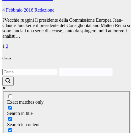
4 Febbraio 2016
Redazione
?Vecchie ruggini Il presidente della Commissione Europea Jean-
Claude Juncker e il presidente del Consiglio italiano Matteo Renzi si
sono lanciati una serie di accuse, tanto da spingere molti autorevoli
analisti…
Paginazione
1
2
degli
Cerca
articoli
Exact matches only
Search in title
Search in content